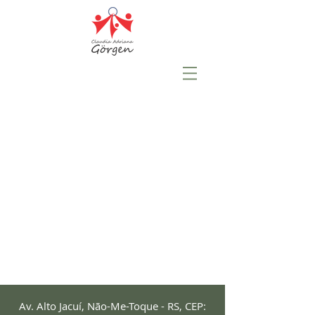
Av. Alto Jacuí, Não-Me-Toque - RS, CEP: